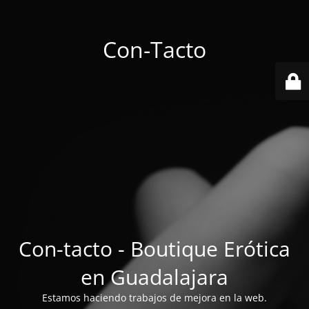
Con-Tacto
Con-tacto - Boutique Erótica
en Guadalajara
Estamos haciendo trabajos de mejora en la web.