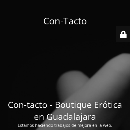
Con-Tacto
Con-tacto - Boutique Erótica
en Guadalajara
Estamos haciendo trabajos de mejora en la web.