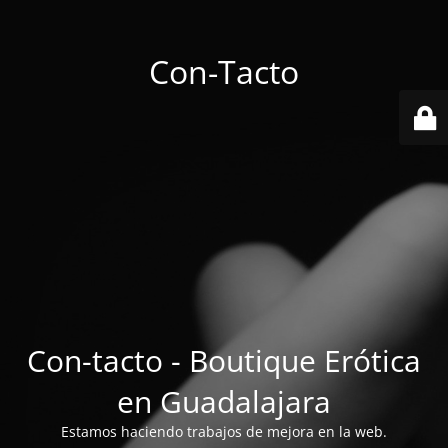
Con-Tacto
Con-tacto - Boutique Erótica
en Guadalajara
Estamos haciendo trabajos de mejora en la web.