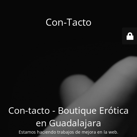
Con-Tacto
Con-tacto - Boutique Erótica
en Guadalajara
Estamos haciendo trabajos de mejora en la web.