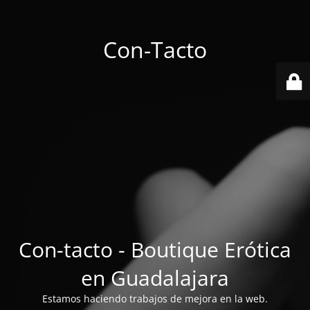
Con-Tacto
Con-tacto - Boutique Erótica
en Guadalajara
Estamos haciendo trabajos de mejora en la web.