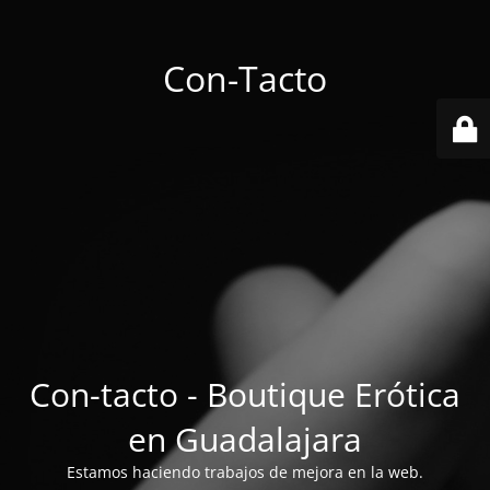
Con-Tacto
Con-tacto - Boutique Erótica
en Guadalajara
Estamos haciendo trabajos de mejora en la web.