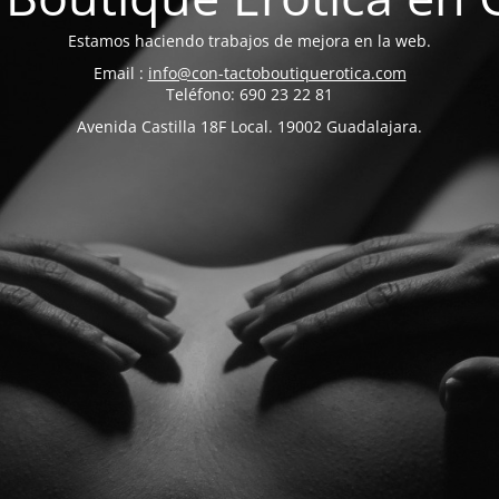
Estamos haciendo trabajos de mejora en la web.
Email :
info@con-tactoboutiquerotica.com
Teléfono: 690 23 22 81
Avenida Castilla 18F Local. 19002 Guadalajara.