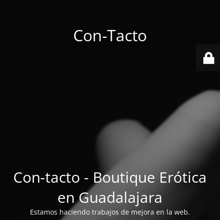
Con-Tacto
Con-tacto - Boutique Erótica
en Guadalajara
Estamos haciendo trabajos de mejora en la web.