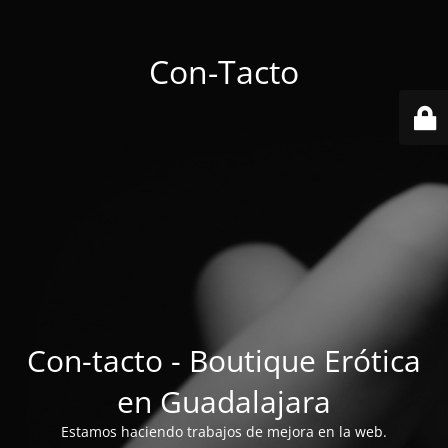
Con-Tacto
Con-tacto - Boutique Erótica
en Guadalajara
Estamos haciendo trabajos de mejora en la web.