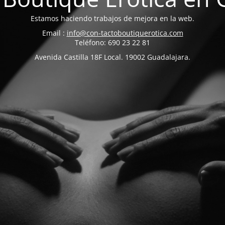
Estamos haciendo trabajos de mejora en la web.
Email :
info@con-tactoboutiquerotica.com
Teléfono: 690 23 22 81
Avenida Castilla 18F Local. 19002 Guadalajara.