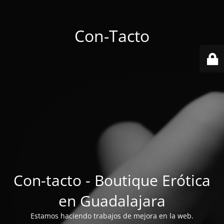
Con-Tacto
Con-tacto - Boutique Erótica
en Guadalajara
Estamos haciendo trabajos de mejora en la web.