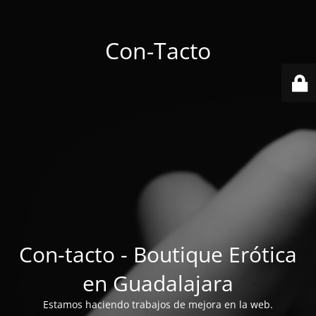
Con-Tacto
Con-tacto - Boutique Erótica
en Guadalajara
Estamos haciendo trabajos de mejora en la web.