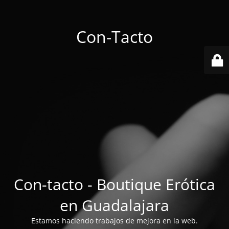
Con-Tacto
Con-tacto - Boutique Erótica
en Guadalajara
Estamos haciendo trabajos de mejora en la web.