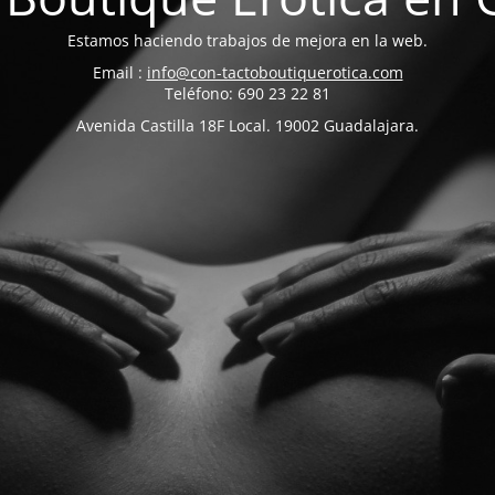
Estamos haciendo trabajos de mejora en la web.
Email :
info@con-tactoboutiquerotica.com
Teléfono: 690 23 22 81
Avenida Castilla 18F Local. 19002 Guadalajara.