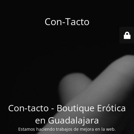
Con-Tacto
Con-tacto - Boutique Erótica
en Guadalajara
Estamos haciendo trabajos de mejora en la web.