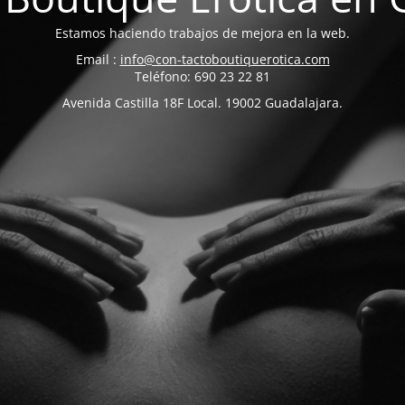
Estamos haciendo trabajos de mejora en la web.
Email :
info@con-tactoboutiquerotica.com
Teléfono: 690 23 22 81
Avenida Castilla 18F Local. 19002 Guadalajara.