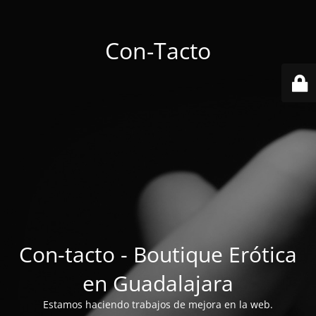
Con-Tacto
Con-tacto - Boutique Erótica
en Guadalajara
Estamos haciendo trabajos de mejora en la web.