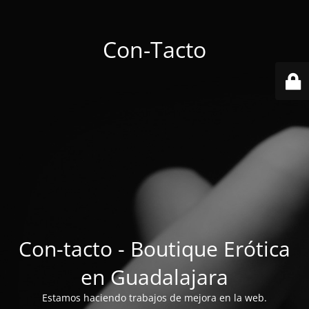
Con-Tacto
Con-tacto - Boutique Erótica
en Guadalajara
Estamos haciendo trabajos de mejora en la web.