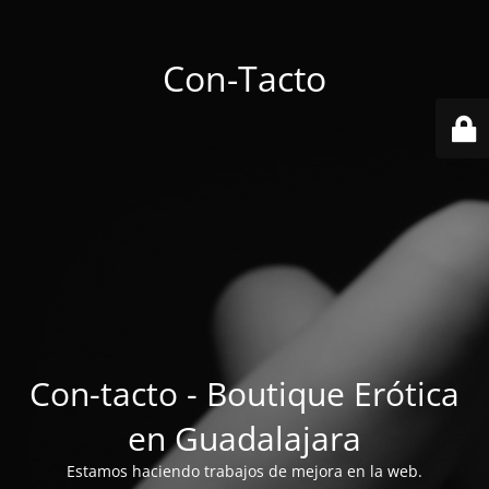
Con-Tacto
Con-tacto - Boutique Erótica
en Guadalajara
Estamos haciendo trabajos de mejora en la web.