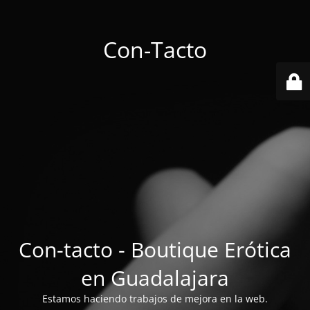
Con-Tacto
Con-tacto - Boutique Erótica
en Guadalajara
Estamos haciendo trabajos de mejora en la web.