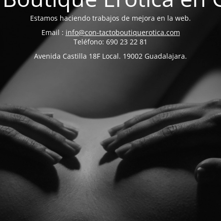
Estamos haciendo trabajos de mejora en la web.
Email :
info@con-tactoboutiquerotica.com
Teléfono: 690 23 22 81
Avenida Castilla 18F Local. 19002 Guadalajara.