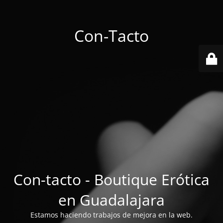
Con-Tacto
Con-tacto - Boutique Erótica
en Guadalajara
Estamos haciendo trabajos de mejora en la web.