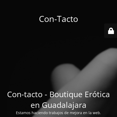
Con-Tacto
Con-tacto - Boutique Erótica
en Guadalajara
Estamos haciendo trabajos de mejora en la web.