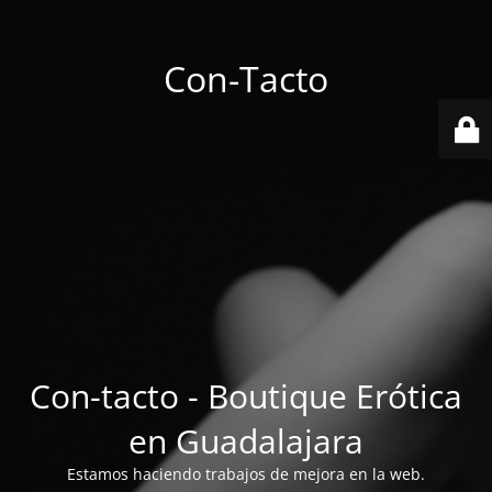
Con-Tacto
Con-tacto - Boutique Erótica
en Guadalajara
Estamos haciendo trabajos de mejora en la web.