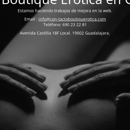
Estamos haciendo trabajos de mejora en la web.
Email :
info@con-tactoboutiquerotica.com
Teléfono: 690 23 22 81
Avenida Castilla 18F Local. 19002 Guadalajara.