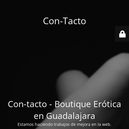
Con-Tacto
Con-tacto - Boutique Erótica
en Guadalajara
Estamos haciendo trabajos de mejora en la web.