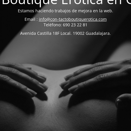
Estamos haciendo trabajos de mejora en la web.
Email :
info@con-tactoboutiquerotica.com
Teléfono: 690 23 22 81
Avenida Castilla 18F Local. 19002 Guadalajara.