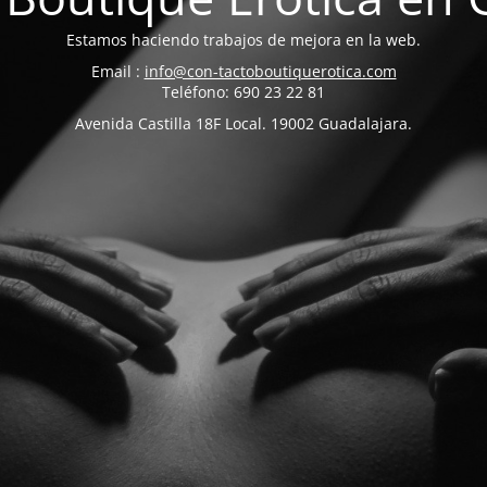
Estamos haciendo trabajos de mejora en la web.
Email :
info@con-tactoboutiquerotica.com
Teléfono: 690 23 22 81
Avenida Castilla 18F Local. 19002 Guadalajara.