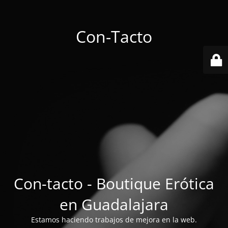
Con-Tacto
Con-tacto - Boutique Erótica
en Guadalajara
Estamos haciendo trabajos de mejora en la web.