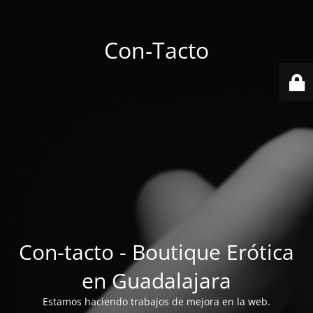
Con-Tacto
Con-tacto - Boutique Erótica
en Guadalajara
Estamos haciendo trabajos de mejora en la web.